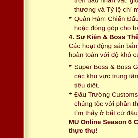
trên đầu nhân vật, gi
thương và Tỷ lệ chí 
Quân Hàm Chiến Đấu:
hoặc đóng góp cho ba
4. Sự Kiện & Boss Thế
Các hoạt động săn bắn 
hoàn toàn với độ khó 
Super Boss & Boss Gui
các khu vực trung tâ
tiêu diệt.
Đấu Trường Customs: 
chủng tộc với phần t
tìm thấy ở bất cứ đâu
MU Online Season 6 C
thực thụ!