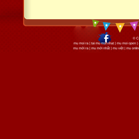
© C
mu moi ra | tai mu moi nhat | mu moi open
mu mới ra | mu mới nhất | mu việt | mu onli