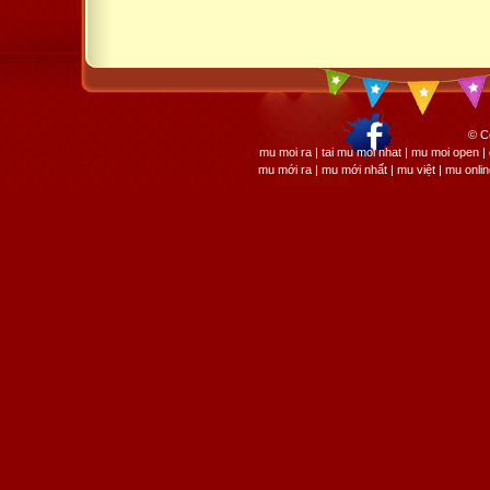
© C
mu moi ra | tai mu moi nhat | mu moi open
mu mới ra | mu mới nhất | mu việt | mu onli