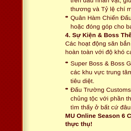
trên đầu nhân vật, gi
thương và Tỷ lệ chí 
Quân Hàm Chiến Đấu:
hoặc đóng góp cho ba
4. Sự Kiện & Boss Thế
Các hoạt động săn bắn 
hoàn toàn với độ khó 
Super Boss & Boss Gui
các khu vực trung tâ
tiêu diệt.
Đấu Trường Customs: 
chủng tộc với phần t
tìm thấy ở bất cứ đâu
MU Online Season 6 C
thực thụ!