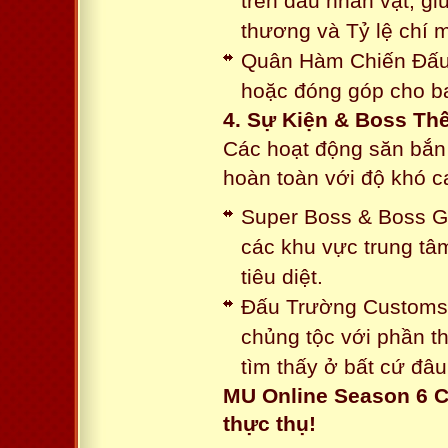
trên đầu nhân vật, gi
thương và Tỷ lệ chí 
Quân Hàm Chiến Đấu:
hoặc đóng góp cho ba
4. Sự Kiện & Boss Thế
Các hoạt động săn bắn 
hoàn toàn với độ khó 
Super Boss & Boss Gui
các khu vực trung tâ
tiêu diệt.
Đấu Trường Customs: 
chủng tộc với phần t
tìm thấy ở bất cứ đâu
MU Online Season 6 C
thực thụ!