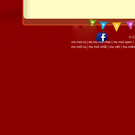
© C
mu moi ra | tai mu moi nhat | mu moi open
mu mới ra | mu mới nhất | mu việt | mu onli