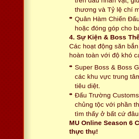
trên đầu nhân vật, gi
thương và Tỷ lệ chí 
Quân Hàm Chiến Đấu:
hoặc đóng góp cho ba
4. Sự Kiện & Boss Thế
Các hoạt động săn bắn 
hoàn toàn với độ khó 
Super Boss & Boss Gui
các khu vực trung tâ
tiêu diệt.
Đấu Trường Customs: 
chủng tộc với phần t
tìm thấy ở bất cứ đâu
MU Online Season 6 C
thực thụ!