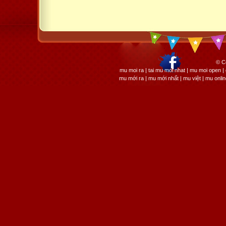
© C
mu moi ra | tai mu moi nhat | mu moi open
mu mới ra | mu mới nhất | mu việt | mu onli