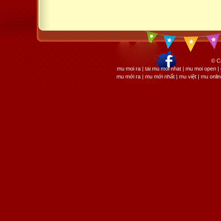
© C
mu moi ra | tai mu moi nhat | mu moi open
mu mới ra | mu mới nhất | mu việt | mu onli