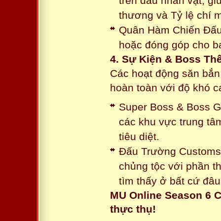
trên đầu nhân vật, gi
thương và Tỷ lệ chí 
Quân Hàm Chiến Đấu:
hoặc đóng góp cho ba
4. Sự Kiện & Boss Thế
Các hoạt động săn bắn 
hoàn toàn với độ khó 
Super Boss & Boss Gui
các khu vực trung tâ
tiêu diệt.
Đấu Trường Customs: 
chủng tộc với phần t
tìm thấy ở bất cứ đâu
MU Online Season 6 C
thực thụ!